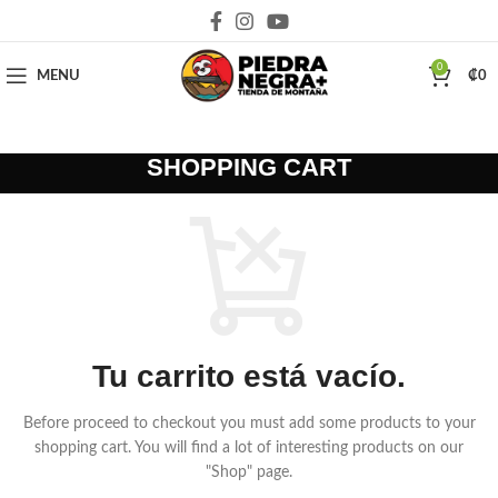
Deja que la montaña sea parte de tu vida
0
MENU
₡
0
SHOPPING CART
Tu carrito está vacío.
Before proceed to checkout you must add some products to your
shopping cart.
You will find a lot of interesting products on our
"Shop" page.