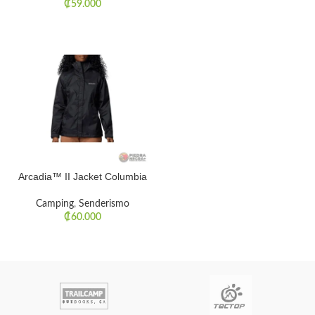
₡
59.000
Arcadia™ II Jacket Columbia
Camping
,
Senderismo
₡
60.000