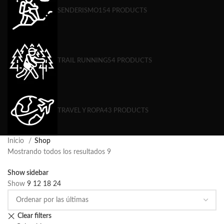
SENDERISMO
154 PRODUCTS
TRAIL RUNNING
54 PRODUCTS
TRAVEL Y ROPA
43 PRODUCTS
Inicio
Shop
Mostrando todos los resultados 9
Show sidebar
Show
9
12
18
24
Clear filters