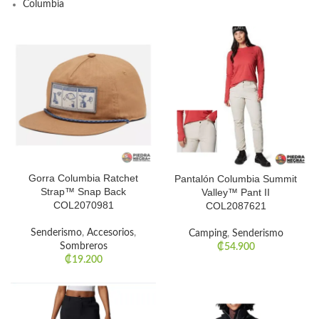
Columbia
Gorra Columbia Ratchet
Pantalón Columbia Summit
Strap™ Snap Back
Valley™ Pant II
COL2070981
COL2087621
Senderismo
,
Accesorios
,
Camping
,
Senderismo
Sombreros
₡
54.900
₡
19.200