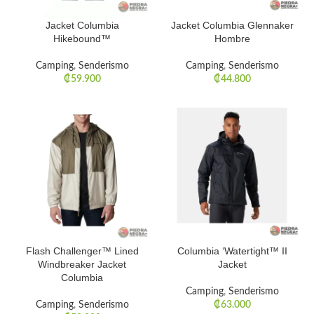
Jacket Columbia
Jacket Columbia Glennaker
Hikebound™
Hombre
Camping
,
Senderismo
Camping
,
Senderismo
₡
59.900
₡
44.800
Flash Challenger™ Lined
Columbia ‘Watertight™ II
Windbreaker Jacket
Jacket
Columbia
Camping
,
Senderismo
Camping
,
Senderismo
₡
63.000