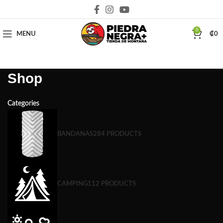
Deja que la montaña sea parte de tu vida
0
MENU
₡
0
Shop
Categories
BANDANAS
284 PRODUCTS
CAMPING
112 PRODUCTS