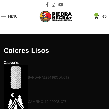
Deja que la montaña sea parte de tu vida
0
MENU
₡
0
Colores Lisos
Categories
BANDANAS
284 PRODUCTS
CAMPING
112 PRODUCTS