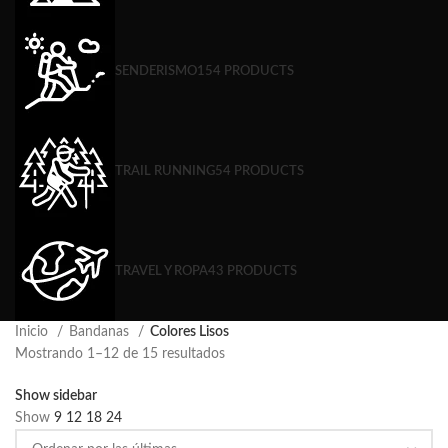
SENDERISMO
154 PRODUCTS
TRAIL RUNNING
54 PRODUCTS
TRAVEL Y ROPA
43 PRODUCTS
Inicio
Bandanas
Colores Lisos
Mostrando 1–12 de 15 resultados
Show sidebar
Show
9
12
18
24