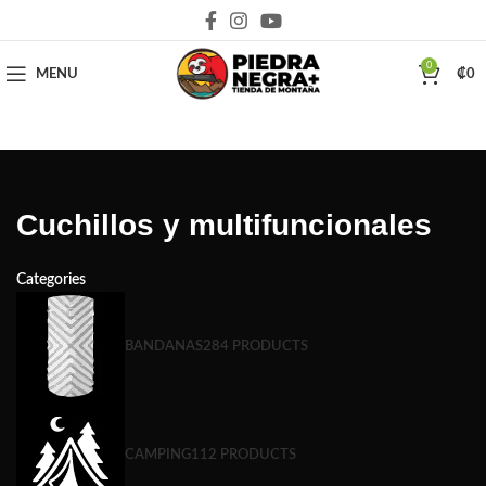
Deja que la montaña sea parte de tu vida
0
MENU
₡
0
Cuchillos y multifuncionales
Categories
BANDANAS
284 PRODUCTS
CAMPING
112 PRODUCTS