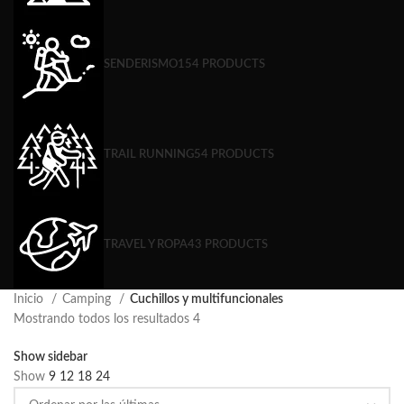
SENDERISMO
154 PRODUCTS
TRAIL RUNNING
54 PRODUCTS
TRAVEL Y ROPA
43 PRODUCTS
Inicio
Camping
Cuchillos y multifuncionales
Mostrando todos los resultados 4
Show sidebar
Show
9
12
18
24