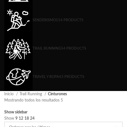
SENDERISMO
154 PRODUCTS
TRAIL RUNNING
54 PRODUCTS
TRAVEL Y ROPA
43 PRODUCTS
Inicio
Trail Running
Cinturones
Mostrando todos los resultados 5
Show sidebar
Show
9
12
18
24