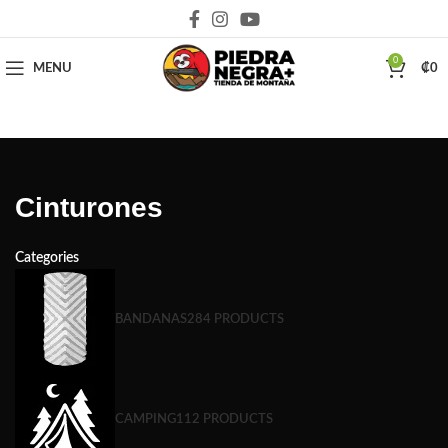
Deja que la montaña sea parte de tu vida
0
MENU
₡
0
Cinturones
Categories
BANDANAS
284 PRODUCTS
CAMPING
112 PRODUCTS