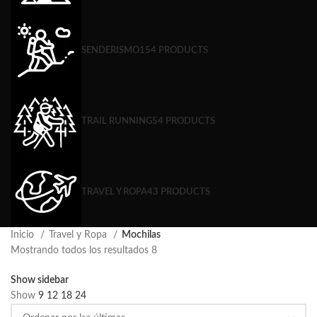
SENDERISMO
154 PRODUCTS
TRAIL RUNNING
54 PRODUCTS
TRAVEL Y ROPA
43 PRODUCTS
Inicio
Travel y Ropa
Mochilas
Mostrando todos los resultados 8
Show sidebar
Show
9
12
18
24