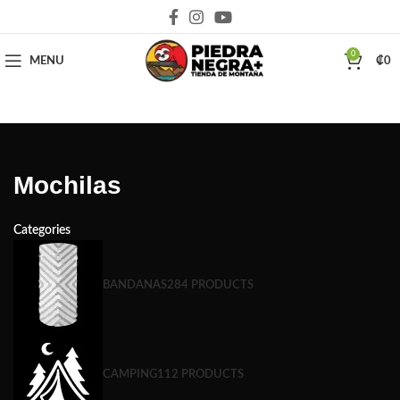
Deja que la montaña sea parte de tu vida
0
MENU
₡
0
Mochilas
Categories
BANDANAS
284 PRODUCTS
CAMPING
112 PRODUCTS