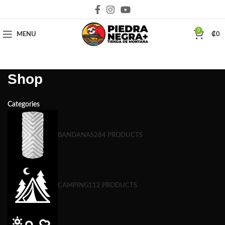
Deja que la montaña sea parte de tu vida
0
MENU
₡
0
Shop
Categories
BANDANAS
284 PRODUCTS
CAMPING
112 PRODUCTS