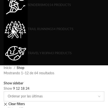
SENDERISMO
154 PRODUCTS
TRAIL RUNNING
54 PRODUCTS
TRAVEL Y ROPA
43 PRODUCTS
Inicio
Shop
Mostrando 1–12 de 64 resultados
Show sidebar
Show
9
12
18
24
Clear filters