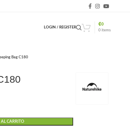
₡
0
LOGIN / REGISTER
0
items
leeping Bag C180
 C180
 AL CARRITO