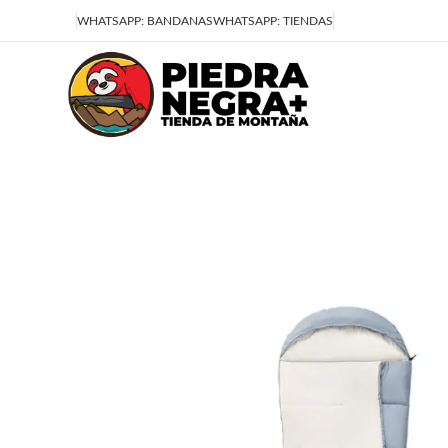
Deja que la montaña sea parte de tu vida
WHATSAPP: BANDANAS
WHATSAPP: TIENDAS