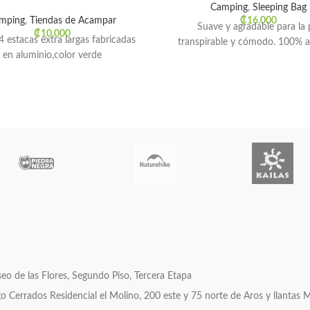
Camping
,
Sleeping Bag
mping
,
Tiendas de Acampar
₡
16.000
Suave y agradable para la p
₡
10.000
4 estacas extra largas fabricadas
transpirable y cómodo. 100% 
en aluminio,color verde
o de las Flores, Segundo Piso, Tercera Etapa
errados Residencial el Molino, 200 este y 75 norte de Aros y llantas 