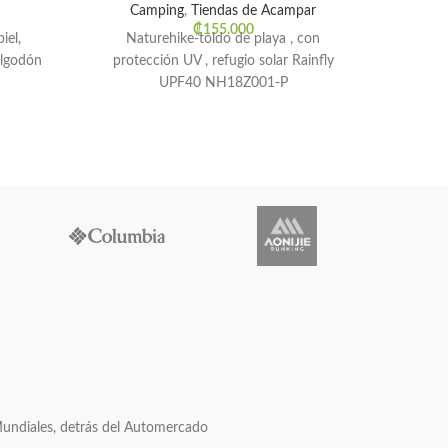
Camping
,
Tiendas de Acampar
Ca
₡
155.000
iel,
Naturehike-toldo de playa , con
La car
algodón
protección UV , refugio solar Rainfly
Natu
UPF40 NH18Z001-P
po
reve
Mundiales, detrás del Automercado