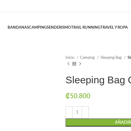
BANDANAS
CAMPING
SENDERISMO
TRAIL RUNNING
TRAVEL Y ROPA
Inicio
Camping
Sleeping Bag
S
Sleeping Bag
₡
50.800
AÑADIR