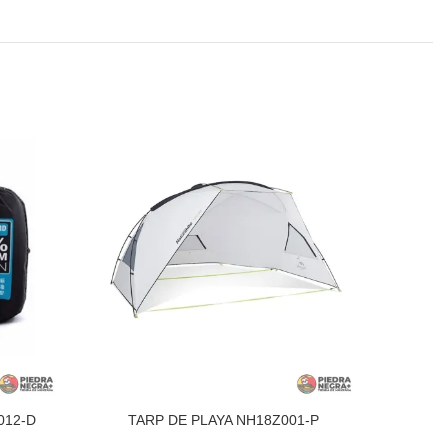
012-D
TARP DE PLAYA NH18Z001-P
TIEN