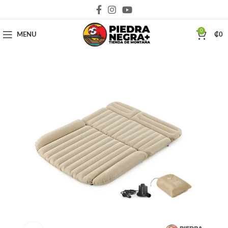
Deja que la montaña sea parte de tu vida
0
MENU
₡
0