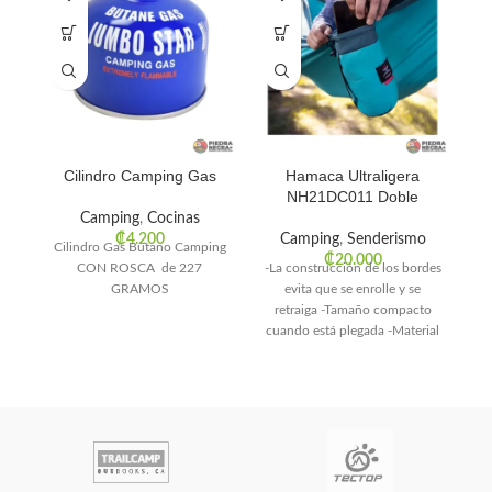
Cilindro Camping Gas
Hamaca Ultraligera
Es
NH21DC011 Doble
Camping
,
Cocinas
₡
4.200
Camping
,
Senderismo
Cilindro Gas Butano Camping
₡
20.000
CON ROSCA de 227
-La construcción de los bordes
GRAMOS
evita que se enrolle y se
retraiga -Tamaño compacto
cuando está plegada -Material
li
de construcción
• 