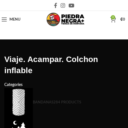
Deja que la montaña sea parte de tu vida
0
MENU
₡
0
Viaje. Acampar. Colchon
inflable
Categories
BANDANAS
284 PRODUCTS