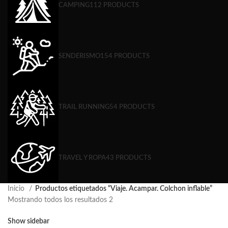
CAMPING
112 PRODUCTS
SENDERISMO
154 PRODUCTS
TRAIL RUNNING
54 PRODUCTS
TRAVEL Y ROPA
43 PRODUCTS
Inicio
Productos etiquetados “Viaje. Acampar. Colchon inflable”
Mostrando todos los resultados 2
Show sidebar