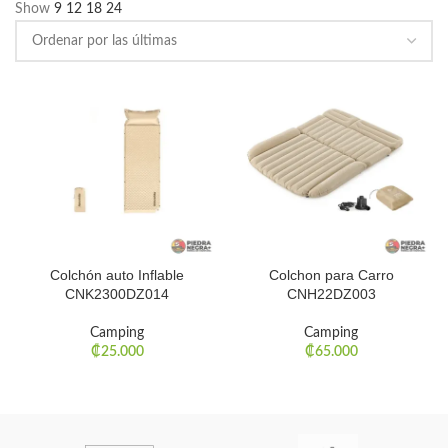
Show
9
12
18
24
Colchón auto Inflable
Colchon para Carro
CNK2300DZ014
CNH22DZ003
Camping
Camping
₡
25.000
₡
65.000