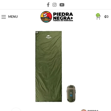
Deja que la montaña sea parte de tu vida
0
MENU
₡
0