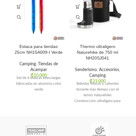
Estaca para tiendas
Thermo ultraligero
25cm NH15A009-I Verde
Naturehike de 750 ml
NH20SJ041
Camping
,
Tiendas de
S
Acampar
Senderismo
,
Accesorios
,
₡
10.000
Camping
Set de 4 estacas extra largas
₡
21.000
fabricadas en aluminio,color
Bebidas frescas y calientes
pe
verde
durante más tiempo con el
pa
termo Naturehike
t
Construcción ultraligera para
facilitar su transporte en
caminatas largas