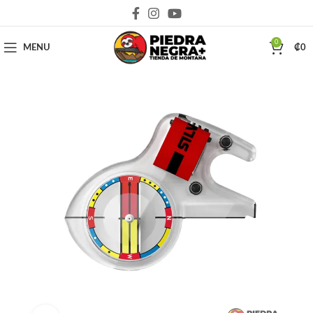
Deja que la montaña sea parte de tu vida
0
MENU
₡
0