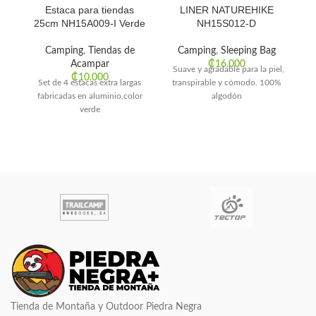
Estaca para tiendas
LINER NATUREHIKE
25cm NH15A009-I Verde
NH15S012-D
Camping
,
Tiendas de
Camping
,
Sleeping Bag
Acampar
₡
16.000
Suave y agradable para la piel,
₡
10.000
Set de 4 estacas extra largas
transpirable y cómodo. 100%
fabricadas en aluminio,color
algodón
verde
C
Tienda de Montaña y Outdoor Piedra Negra