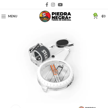
Deja que la montaña sea parte de tu vida
0
MENU
₡
0