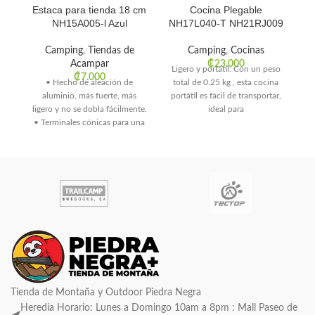
Estaca para tienda 18 cm
Cocina Plegable
NH15A005-l Azul
NH17L040-T NH21RJ009
Camping
,
Tiendas de
Camping
,
Cocinas
Acampar
₡
23.000
Ligero y portátil: Con un peso
₡
7.000
• Hecho de aleación de
total de 0.25 kg , esta cocina
aluminio, más fuerte, más
portátil es fácil de transportar,
S
ligero y no se dobla fácilmente.
ideal para
• Terminales cónicas para una
fácil
r
Tienda de Montaña y Outdoor Piedra Negra
Heredia Horario: Lunes a Domingo 10am a 8pm : Mall Paseo de