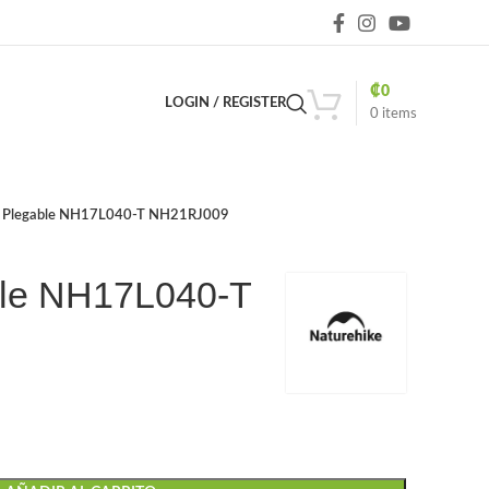
₡
0
LOGIN / REGISTER
0
items
a Plegable NH17L040-T NH21RJ009
ble NH17L040-T