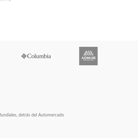
Naturehi
viajes 
Mundiales, detrás del Automercado