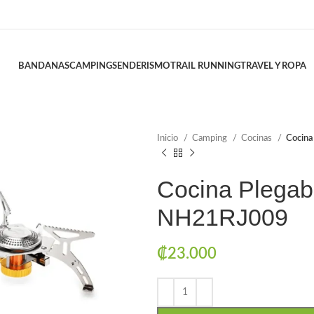
BANDANAS
CAMPING
SENDERISMO
TRAIL RUNNING
TRAVEL Y ROPA
Inicio
Camping
Cocinas
Cocin
Cocina Plega
NH21RJ009
₡
23.000