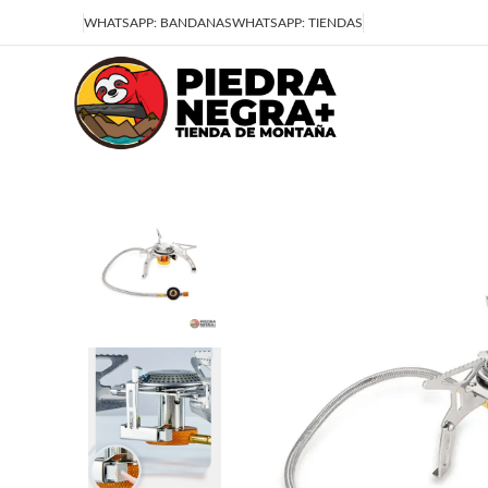
Deja que la montaña sea parte de tu vida
WHATSAPP: BANDANAS
WHATSAPP: TIENDAS