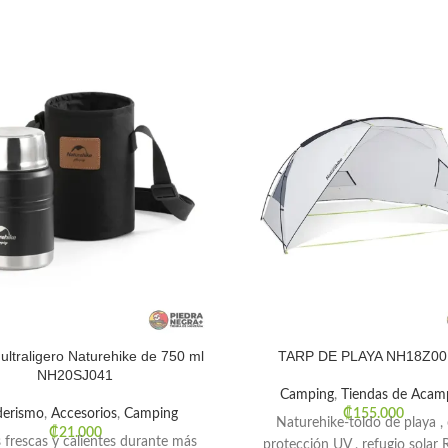
ltraligero Naturehike de 750 ml
TARP DE PLAYA NH18Z00
NH20SJ041
Camping
,
Tiendas de Acam
derismo
,
Accesorios
,
Camping
₡
155.000
Naturehike-toldo de playa ,
₡
21.000
 frescas y calientes durante más
protección UV , refugio solar R