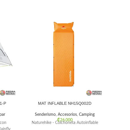
1-P
MAT INFLABLE NH15Q002D
par
Senderismo
,
Accesorios
,
Camping
₡
26.000
 con
Naturehike - Colchoneta Autoinflable
La c
ainfly