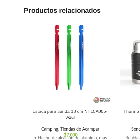
Productos relacionados
Estaca para tienda 18 cm NH15A005-l
Thermo u
Azul
Camping
,
Tiendas de Acampar
Sen
₡
7.000
• Hecho de aleación de aluminio, más
Bebidas