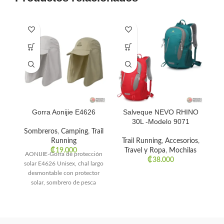
Gorra Aonijie E4626
Salveque NEVO RHINO
30L -Modelo 9071
A
Sombreros
,
Camping
,
Trail
Running
Trail Running
,
Accesorios
,
₡
19.000
Travel y Ropa
,
Mochilas
S
AONIJIE-Gorra de protección
₡
38.000
solar E4626 Unisex, chal largo
B
desmontable con protector
solar, sombrero de pesca
adecuado para senderismo al
aire