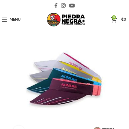
Deja que la montaña sea parte de tu vida
0
MENU
₡
0