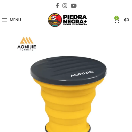
Deja que la montaña sea parte de tu vida
0
MENU
₡
0