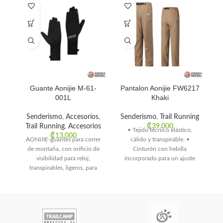
Guante Aonijie M-61-
Pantalon Aonijie FW6217
001L
Khaki
Senderismo
,
Accesorios
,
Senderismo
,
Trail Running
Trail Running
,
Accesorios
₡
39.000
• Tejido técnico elástico,
Ve
₡
13.000
AONIJIE-guantes para correr
cálido y transpirable. •
na
de montaña, con orificio de
Cinturón con hebilla
visibilidad para reloj,
incorporado para un ajuste
transpirables, ligeros, para
personalizado. • Tratamiento
montaña, senderismo,
repelente a
ciclismo, bicicleta, M61