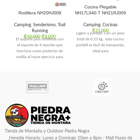
Cocina Plegable
Rodillera NH20HJ008
NH17L040-T NH21RJ009
Camping
,
Senderismo
,
Trail
Camping
,
Cocinas
Running
₡
23.000
Ligero y portátil: Con un peso
₡
10.000
₡
8.000
El soporte para rodilleras con
total de 0.25 kg , esta cocina
el soporte de 4 resortes que
portátil es fácil de transportar,
f
funciona como protector de
ideal para
rodilla al hacer ejercicio para
f
Tienda de Montaña y Outdoor Piedra Negra
Heredia Horario: Lunes a Domingo 10am a 8pm : Mall Paseo de