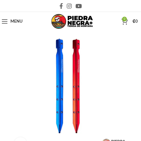
Deja que la montaña sea parte de tu vida
0
MENU
₡
0