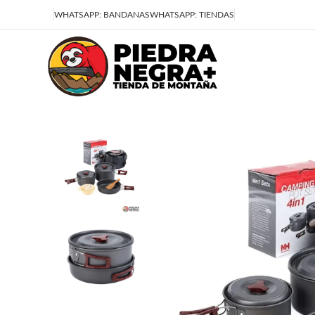
Deja que la montaña sea parte de tu vida
WHATSAPP: BANDANAS
WHATSAPP: TIENDAS