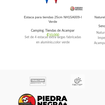
Estaca para tiendas 25cm NH15A009-I
Nature
Verde
Sen
Camping
,
Tiendas de Acampar
Natur
₡
10.000
Set de 4 estacas extra largas fabricadas
Impe
en aluminio,color verde
Acampar