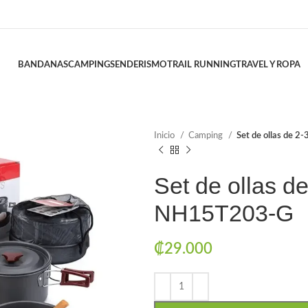
BANDANAS
CAMPING
SENDERISMO
TRAIL RUNNING
TRAVEL Y ROPA
Inicio
Camping
Set de ollas de 
Set de ollas d
NH15T203-G
₡
29.000