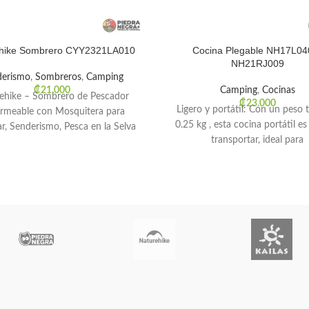
hike Sombrero CYY2321LA010
Cocina Plegable NH17L04
NH21RJ009
derismo
,
Sombreros
,
Camping
₡
21.000
Camping
,
Cocinas
ehike – Sombrero de Pescador
₡
23.000
Ligero y portátil: Con un peso t
rmeable con Mosquitera para
0.25 kg , esta cocina portátil es 
, Senderismo, Pesca en la Selva
transportar, ideal para