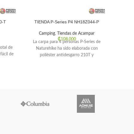
0-T
TIENDA P-Series P4 NH18Z044-P
Compas
Camping
,
Tiendas de Acampar
Send
₡
108.000
La carpa para 4 personas P-Series de
Aguja 
otal de
Naturehike ha sido elaborada con
fricci
fácil de
poliéster antidesgarro 210T y
Mate
revestimiento de poliuretano (PU)