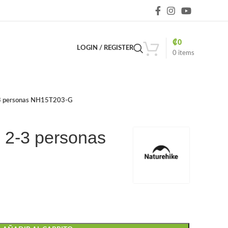
₡
0
LOGIN / REGISTER
0
items
2-3 personas NH15T203-G
e 2-3 personas