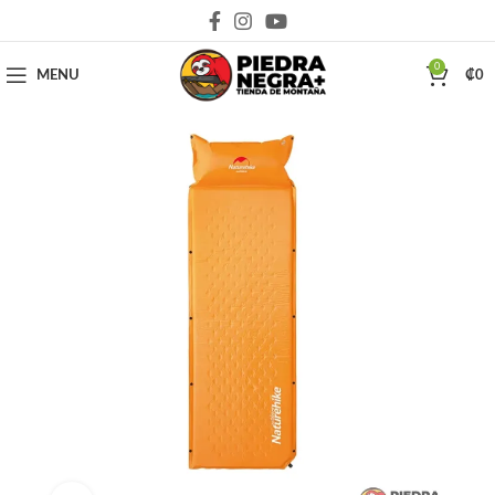
Deja que la montaña sea parte de tu vida
0
MENU
₡
0