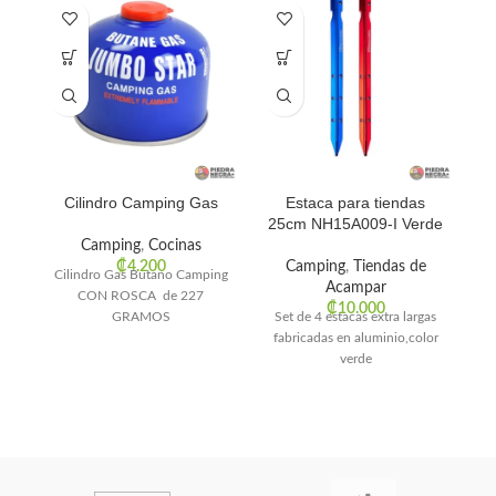
Cilindro Camping Gas
Estaca para tiendas
25cm NH15A009-I Verde
C
Camping
,
Cocinas
₡
4.200
Camping
,
Tiendas de
Cilindro Gas Butano Camping
Acampar
S
CON ROSCA de 227
₡
10.000
GRAMOS
Set de 4 estacas extra largas
fabricadas en aluminio,color
Na
verde
ho