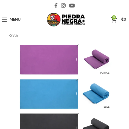
Deja que la montaña sea parte de tu vida
0
MENU
₡
0
-29%