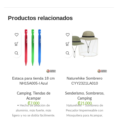
Productos relacionados
Estaca para tienda 18 cm
Naturehike Sombrero
NH15A005-l Azul
CYY2321LA010
C
Camping
,
Tiendas de
Senderismo
,
Sombreros
,
Acampar
Camping
S
₡
7.000
₡
21.000
• Hecho de aleación de
Naturehike – Sombrero de
aluminio, más fuerte, más
Pescador Impermeable con
Na
ligero y no se dobla fácilmente.
Mosquitera para Acampar,
ho