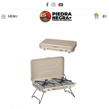
Deja que la montaña sea parte de tu vida
0
MENU
₡
0