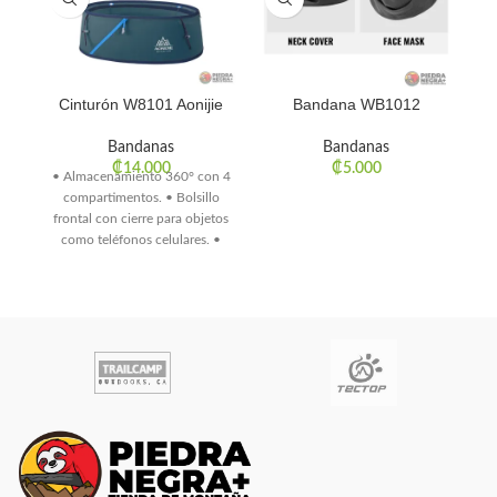
Cinturón W8101 Aonijie
Bandana WB1012
Bo
Bandanas
Bandanas
₡
14.000
₡
5.000
• Almacenamiento 360° con 4
compartimentos. • Bolsillo
frontal con cierre para objetos
como teléfonos celulares. •
Sistema antirebote y