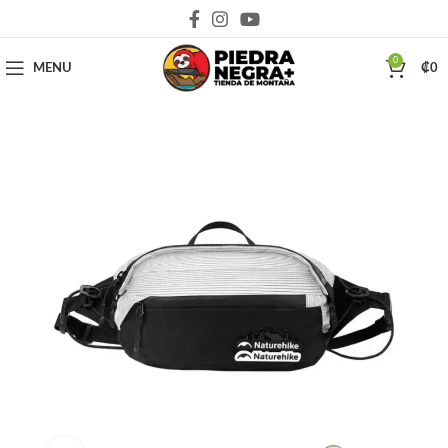
Deja que la montaña sea parte de tu vida
0
MENU
₡
0