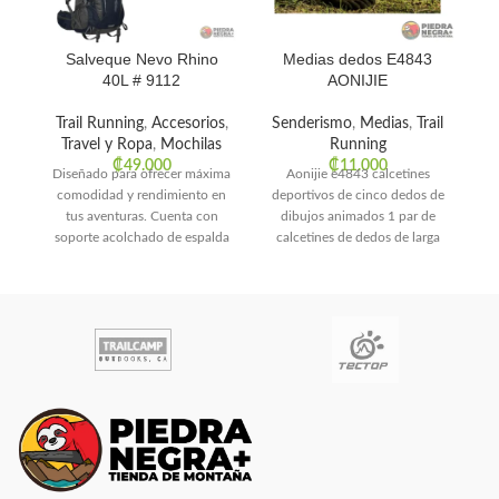
Salveque Nevo Rhino
Medias dedos E4843
S
40L # 9112
AONIJIE
Trail Running
,
Accesorios
,
Senderismo
,
Medias
,
Trail
Travel y Ropa
,
Mochilas
Running
₡
49.000
₡
11.000
Diseñado para ofrecer máxima
Aonijie e4843 calcetines
comodidad y rendimiento en
deportivos de cinco dedos de
tus aventuras. Cuenta con
dibujos animados 1 par de
soporte acolchado de espalda
calcetines de dedos de larga
y cinturón lumbar para
distancia transpirables