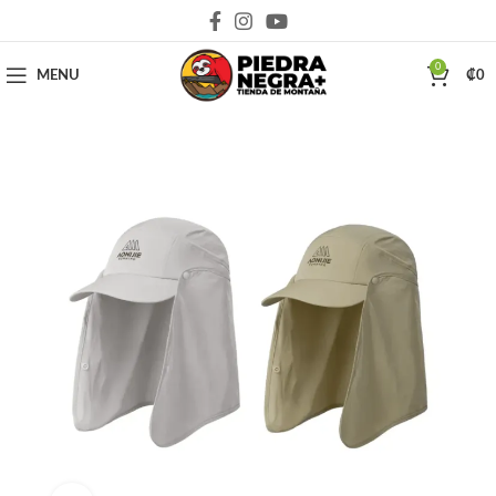
Deja que la montaña sea parte de tu vida
0
MENU
₡
0