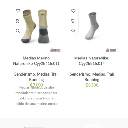
Medias Merino
Medias Naturehike.
S
Naturehike Cyy2541fs011
Cyy2551fs014
Senderismo
,
Medias
,
Trail
Senderismo
,
Medias
,
Trail
T
Running
Running
₡
7.000
₡
8.500
Medias térmicas de alto
rendimiento diseñados para
trekking y climas fríos. Su
tejido de lana merino ofrece
una termorregulación natural