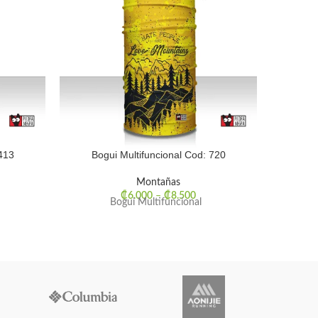
413
Bogui Multifuncional Cod: 720
Bog
Montañas
₡
6.000
–
₡
8.500
Bogui Multifuncional