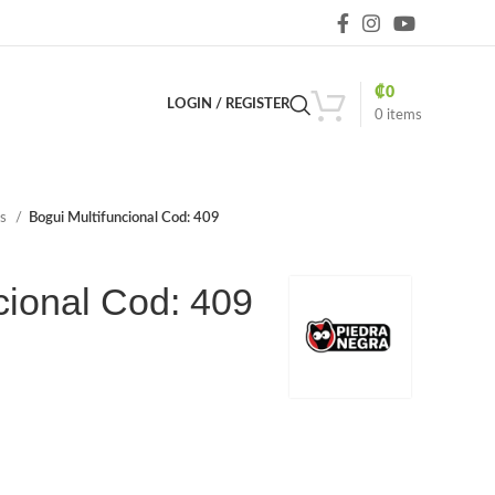
₡
0
LOGIN / REGISTER
0
items
os
Bogui Multifuncional Cod: 409
cional Cod: 409