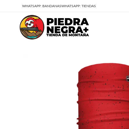
Deja que la montaña sea parte de tu vida
WHATSAPP: BANDANAS
WHATSAPP: TIENDAS