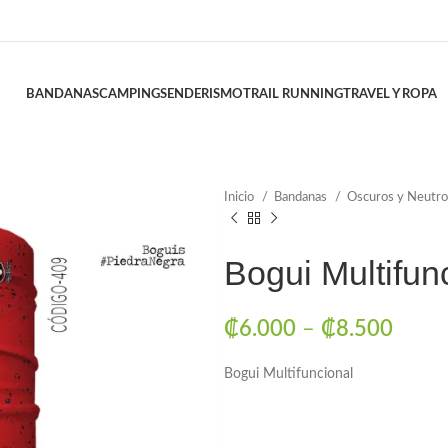
BANDANAS
CAMPING
SENDERISMO
TRAIL RUNNING
TRAVEL Y ROPA
Inicio
Bandanas
Oscuros y Neutr
Bogui Multifun
₡
6.000
–
₡
8.500
Bogui Multifuncional