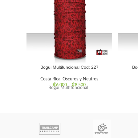
Bogui Multifuncional Cod: 227
Bo
Costa Rica
,
Oscuros y Neutros
₡
6.000
–
₡
8.500
Bogui Multifuncional