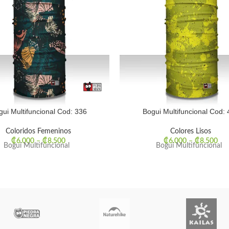
gui Multifuncional Cod: 336
Bogui Multifuncional Cod: 
Coloridos Femeninos
Colores Lisos
₡
6.000
–
₡
8.500
₡
6.000
–
₡
8.500
Bogui Multifuncional
Bogui Multifuncional