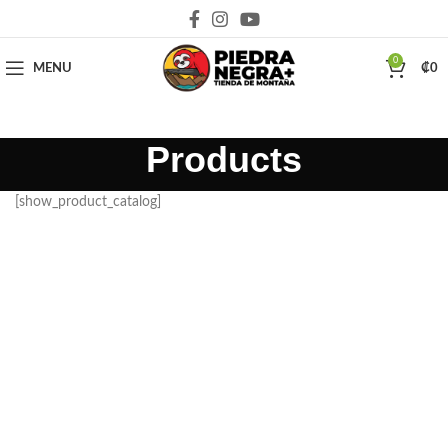
Deja que la montaña sea parte de tu vida
0
MENU
₡
0
Products
[show_product_catalog]