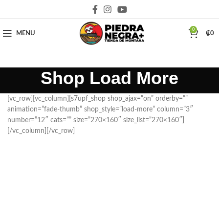
Deja que la montaña sea parte de tu vida
0
MENU
₡
0
Shop Load More
[vc_row][vc_column][s7upf_shop shop_ajax=”on” orderby=””
animation=”fade-thumb” shop_style=”load-more” column=”3″
number=”12″ cats=”” size=”270×160″ size_list=”270×160″]
[/vc_column][/vc_row]