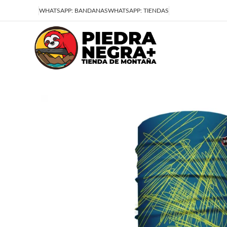
Deja que la montaña sea parte de tu vida
WHATSAPP: BANDANAS
WHATSAPP: TIENDAS