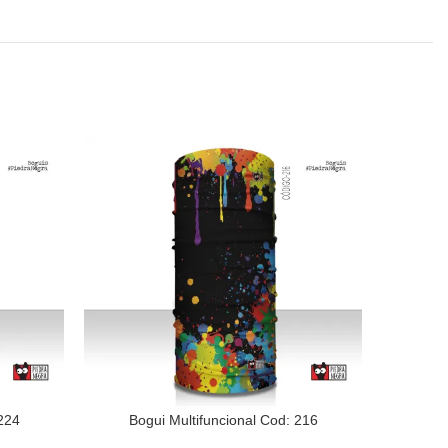
224
Bogui Multifuncional Cod: 216
Bog