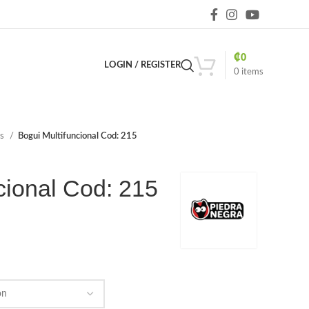
₡
0
LOGIN / REGISTER
0
items
os
Bogui Multifuncional Cod: 215
cional Cod: 215