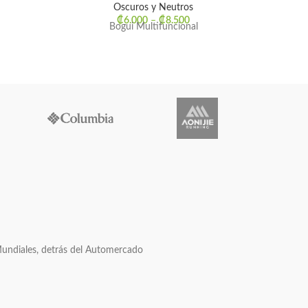
Oscuros y Neutros
₡
6.000
–
₡
8.500
Bogui Multifuncional
Mundiales, detrás del Automercado