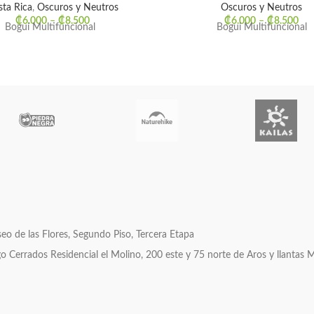
sta Rica
,
Oscuros y Neutros
Oscuros y Neutros
₡
6.000
–
₡
8.500
₡
6.000
–
₡
8.500
Bogui Multifuncional
Bogui Multifuncional
o de las Flores, Segundo Piso, Tercera Etapa
errados Residencial el Molino, 200 este y 75 norte de Aros y llantas 