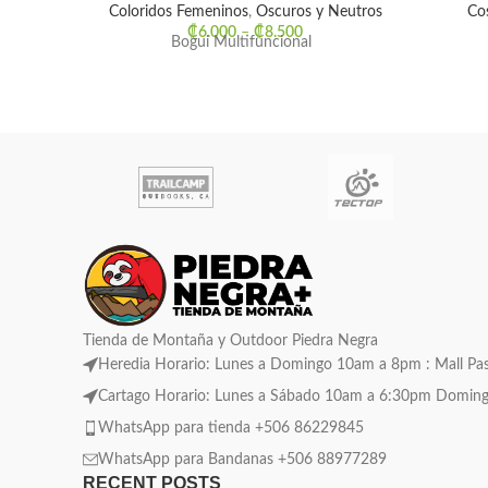
Coloridos Femeninos
,
Oscuros y Neutros
Co
₡
6.000
–
₡
8.500
Bogui Multifuncional
Tienda de Montaña y Outdoor Piedra Negra
Heredia Horario: Lunes a Domingo 10am a 8pm : Mall Pase
Cartago Horario: Lunes a Sábado 10am a 6:30pm Domingo C
WhatsApp para tienda +506 86229845
WhatsApp para Bandanas +506 88977289
RECENT POSTS