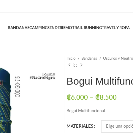
BANDANAS
CAMPING
SENDERISMO
TRAIL RUNNING
TRAVEL Y ROPA
Inicio
Bandanas
Oscuros y Neutr
Bogui Multifun
₡
6.000
–
₡
8.500
Bogui Multifuncional
MATERIALES