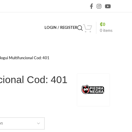
₡
0
LOGIN / REGISTER
0
items
Bogui Multifuncional Cod: 401
cional Cod: 401