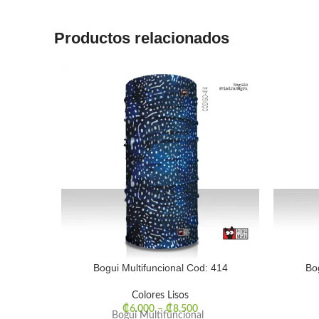
Productos relacionados
Bogui Multifuncional Cod: 414
Bo
Colores Lisos
₡
6.000
–
₡
8.500
Bogui Multifuncional