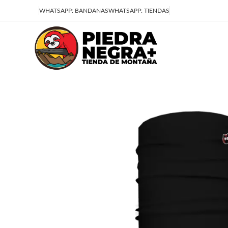
Deja que la montaña sea parte de tu vida
WHATSAPP: BANDANAS
WHATSAPP: TIENDAS