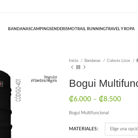
BANDANAS
CAMPING
SENDERISMO
TRAIL RUNNING
TRAVEL Y ROPA
Inicio
Bandanas
Colores Lisos
Bogui Multifun
₡
6.000
–
₡
8.500
Bogui Multifuncional
MATERIALES