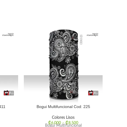
411
Bogui Multifuncional Cod: 225
Bog
Colores Lisos
₡
6.000
–
₡
8.500
Bogui Multifuncional