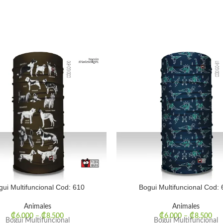
gui Multifuncional Cod: 610
Bogui Multifuncional Cod: 
Animales
Animales
₡
6.000
–
₡
8.500
₡
6.000
–
₡
8.500
Bogui Multifuncional
Bogui Multifuncional