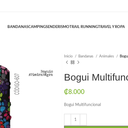
BANDANAS
CAMPING
SENDERISMO
TRAIL RUNNING
TRAVEL Y ROPA
Inicio
Bandanas
Animales
Bogu
Bogui Multifun
₡
8.000
Bogui Multifuncional