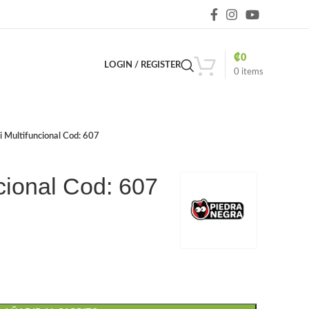
₡
0
LOGIN / REGISTER
0
items
i Multifuncional Cod: 607
cional Cod: 607