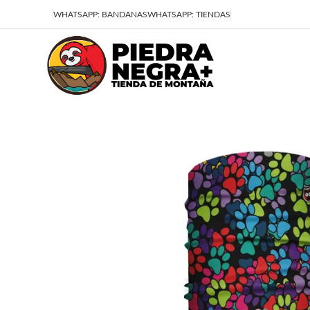
Deja que la montaña sea parte de tu vida
WHATSAPP: BANDANAS
WHATSAPP: TIENDAS