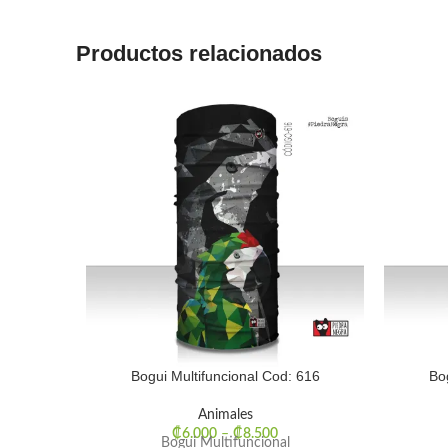
Productos relacionados
Bogui Multifuncional Cod: 616
Bo
Animales
₡
6.000
–
₡
8.500
Bogui Multifuncional