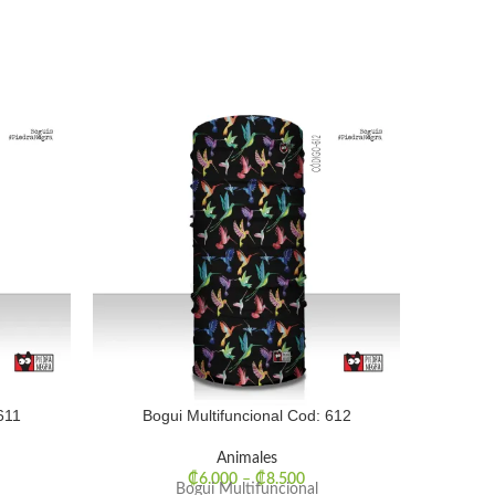
611
Bogui Multifuncional Cod: 612
Bog
Animales
₡
6.000
–
₡
8.500
Bogui Multifuncional