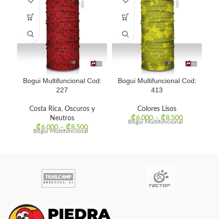
Bogui Multifuncional Cod:
Bogui Multifuncional Cod:
Bo
227
413
Costa Rica
,
Oscuros y
Colores Lisos
Neutros
₡
6.000
–
₡
8.500
Bogui Multifuncional
₡
6.000
–
₡
8.500
Bogui Multifuncional