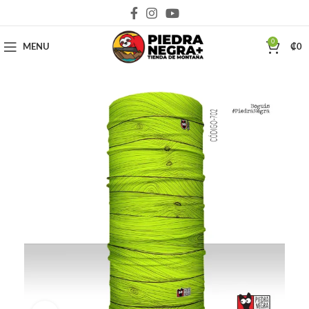
Deja que la montaña sea parte de tu vida
0
MENU
₡
0