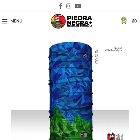
Deja que la montaña sea parte de tu vida
0
MENU
₡
0