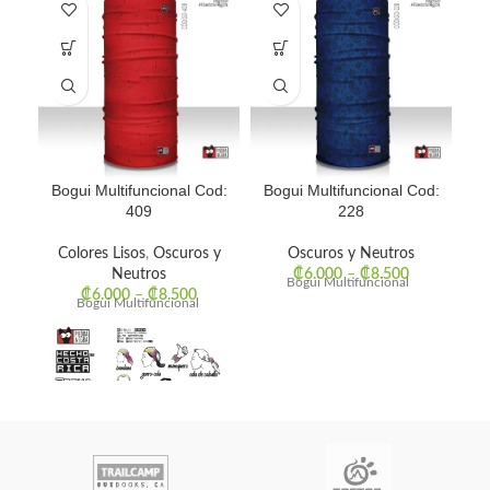
Bogui Multifuncional Cod:
Bogui Multifuncional Cod:
Bo
409
228
Colores Lisos
,
Oscuros y
Oscuros y Neutros
Neutros
₡
6.000
–
₡
8.500
Bogui Multifuncional
₡
6.000
–
₡
8.500
Bogui Multifuncional