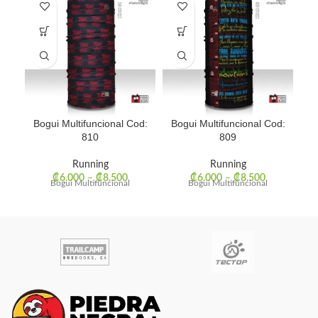
Bogui Multifuncional Cod:
Bogui Multifuncional Cod:
Bo
810
809
Running
Running
₡
6.000
–
₡
8.500
₡
6.000
–
₡
8.500
Bogui Multifuncional
Bogui Multifuncional