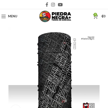
Deja que la montaña sea parte de tu vida
0
MENU
₡
0