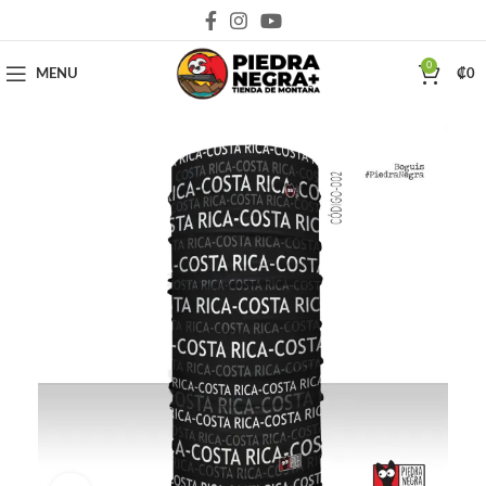
Deja que la montaña sea parte de tu vida
0
MENU
₡
0