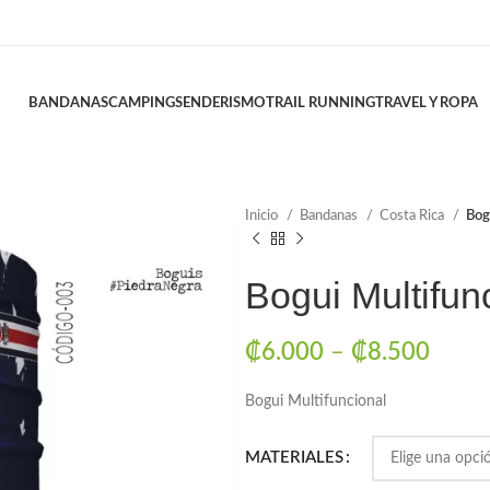
BANDANAS
CAMPING
SENDERISMO
TRAIL RUNNING
TRAVEL Y ROPA
Inicio
Bandanas
Costa Rica
Bog
Bogui Multifun
₡
6.000
–
₡
8.500
Bogui Multifuncional
MATERIALES