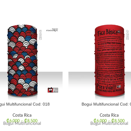
gui Multifuncional Cod: 018
Bogui Multifuncional Cod: 
Costa Rica
Costa Rica
₡
6.000
–
₡
8.500
₡
6.000
–
₡
8.500
Bogui Multifuncional
Bogui Multifuncional