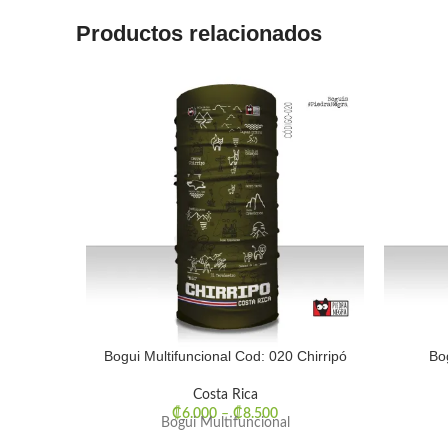
Productos relacionados
Bogui Multifuncional Cod: 020 Chirripó
Bo
Costa Rica
₡
6.000
–
₡
8.500
Bogui Multifuncional