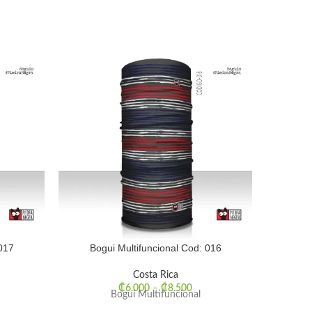
017
Bogui Multifuncional Cod: 016
Bogui M
Costa Rica
₡
6.000
–
₡
8.500
Bogui Multifuncional