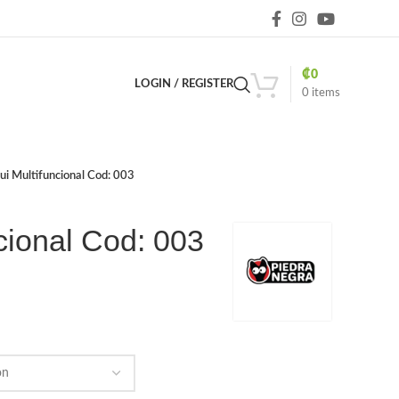
₡
0
LOGIN / REGISTER
0
items
ui Multifuncional Cod: 003
cional Cod: 003