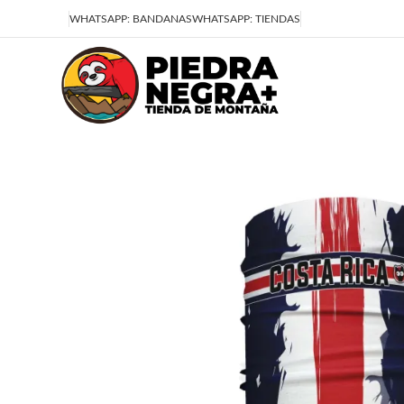
Deja que la montaña sea parte de tu vida
WHATSAPP: BANDANAS
WHATSAPP: TIENDAS