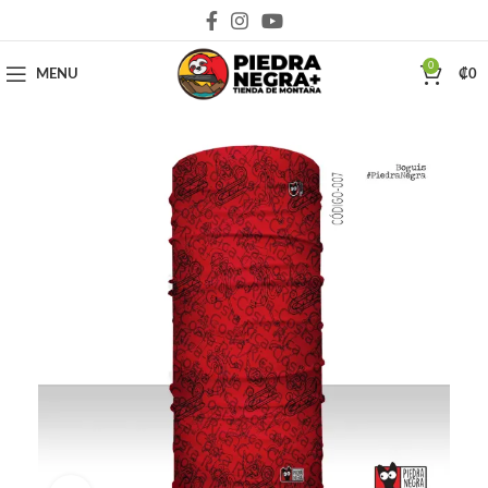
Deja que la montaña sea parte de tu vida
0
MENU
₡
0