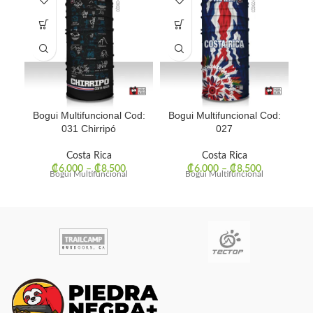
Bogui Multifuncional Cod:
Bogui Multifuncional Cod:
Bo
031 Chirripó
027
Costa Rica
Costa Rica
₡
6.000
–
₡
8.500
₡
6.000
–
₡
8.500
Bogui Multifuncional
Bogui Multifuncional