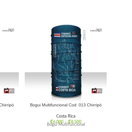
Chirripó
Bogui Multifuncional Cod: 013 Chirripó
Bogui M
Costa Rica
₡
6.000
–
₡
8.500
Bogui Multifuncional