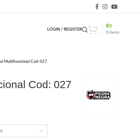
₡
0
LOGIN / REGISTER
0
items
ui Multifuncional Cod: 027
cional Cod: 027