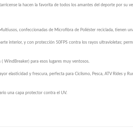
icense la hacen la favorita de todos los amantes del deporte por su vers
 Multiusos, confeccionadas de Microfibra de Poliéster reciclada, tienen un
parte interior, y con protección 50FPS contra los rayos ultravioletas; perm
s ( WindBreaker) para esos lugares muy ventosos.
ayor elasticidad y frescura, perfecta para Ciclismo, Pesca, ATV Rides y 
uario una capa protector contra el UV.