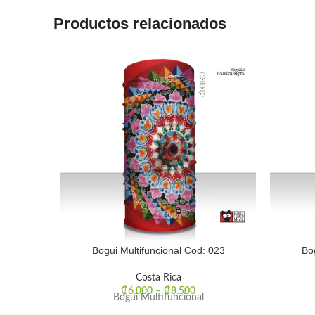
Productos relacionados
Bogui Multifuncional Cod: 023
Bo
Costa Rica
₡
6.000
–
₡
8.500
Bogui Multifuncional