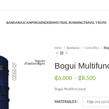
BANDANAS
CAMPING
SENDERISMO
TRAIL RUNNING
TRAVEL Y ROPA
Inicio
Bandanas
Costa Rica
Bog
Bogui Multifun
₡
6.000
–
₡
8.500
Bogui Multifuncional
MATERIALES