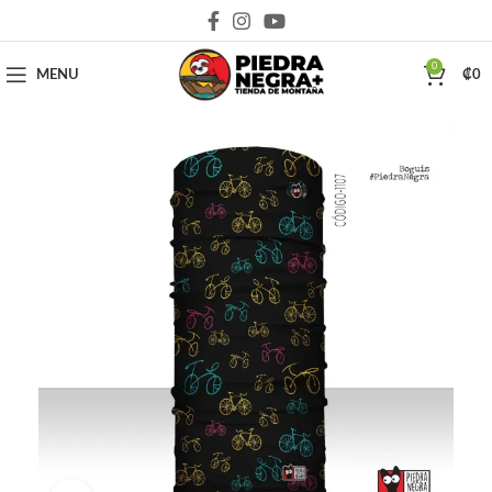
Deja que la montaña sea parte de tu vida
0
MENU
₡
0