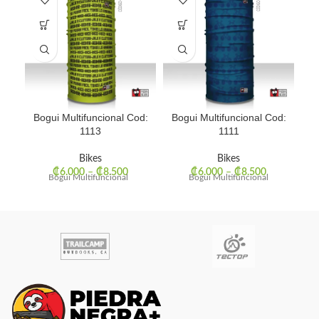
Bogui Multifuncional Cod:
Bogui Multifuncional Cod:
Bo
1113
1111
Bikes
Bikes
₡
6.000
–
₡
8.500
₡
6.000
–
₡
8.500
Bogui Multifuncional
Bogui Multifuncional