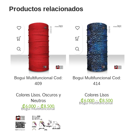
Productos relacionados
Bogui Multifuncional Cod:
Bogui Multifuncional Cod:
Bo
409
414
Colores Lisos
,
Oscuros y
Colores Lisos
Neutros
₡
6.000
–
₡
8.500
Bogui Multifuncional
₡
6.000
–
₡
8.500
Bogui Multifuncional