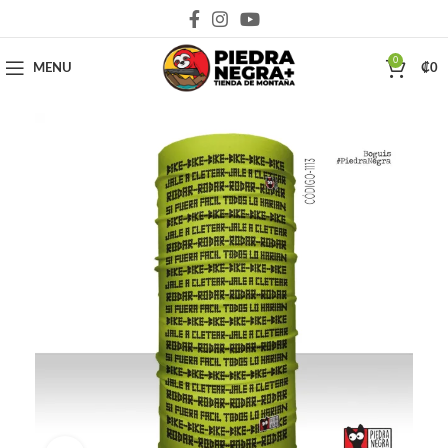
Deja que la montaña sea parte de tu vida
0
MENU
₡
0