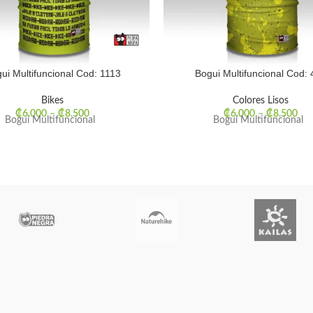
ui Multifuncional Cod: 1113
Bogui Multifuncional Cod: 
Bikes
Colores Lisos
₡
6.000
–
₡
8.500
₡
6.000
–
₡
8.500
Bogui Multifuncional
Bogui Multifuncional