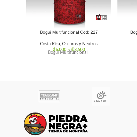
Bogui Multifuncional Cod: 227
Bog
Costa Rica
,
Oscuros y Neutros
₡
6.000
–
₡
8.500
Bogui Multifuncional