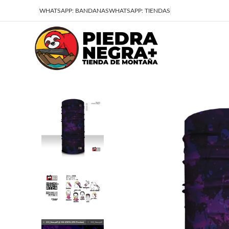
Deja que la montaña sea parte de tu vida
WHATSAPP: BANDANAS
WHATSAPP: TIENDAS