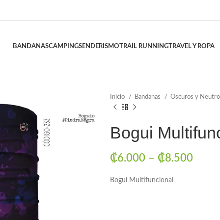
BANDANAS
CAMPING
SENDERISMO
TRAIL RUNNING
TRAVEL Y ROPA
Inicio
Bandanas
Oscuros y Neutr
Bogui Multifun
₡
6.000
–
₡
8.500
Bogui Multifuncional