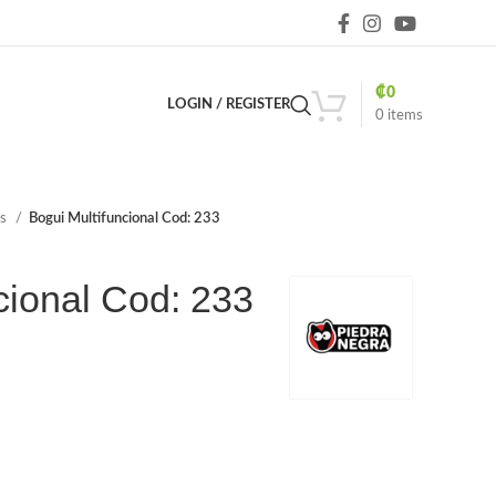
₡
0
LOGIN / REGISTER
0
items
os
Bogui Multifuncional Cod: 233
cional Cod: 233