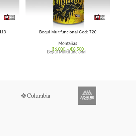
413
Bogui Multifuncional Cod: 720
Bog
Montañas
₡
6.000
–
₡
8.500
Bogui Multifuncional