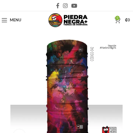
Deja que la montaña sea parte de tu vida
0
MENU
₡
0