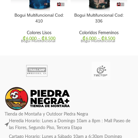
Bogui Multifuncional Cod:
Bogui Multifuncional Cod:
Bo
410
336
Colores Lisos
Coloridos Femeninos
₡
6.000
–
₡
8.500
₡
6.000
–
₡
8.500
Bogui Multifuncional
Bogui Multifuncional
Tienda de Montaña y Outdoor Piedra Negra
Heredia Horario: Lunes a Domingo 10am a 8pm : Mall Paseo de
las Flores, Segundo Piso, Tercera Etapa
Cartago Horario: Lunes a Sábado 10am a 6:30pm Domingo