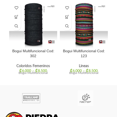
Bogui Multifuncional Cod:
Bogui Multifuncional Cod:
Bo
302
123
Coloridos Femeninos
Lineas
₡
6.000
–
₡
8.500
₡
6.000
–
₡
8.500
Bogui Multifuncional
Bogui Multifuncional