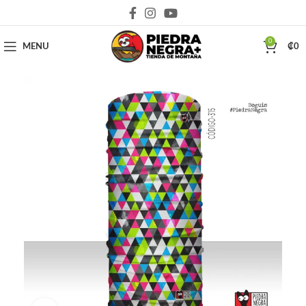
Deja que la montaña sea parte de tu vida
0
MENU
₡
0