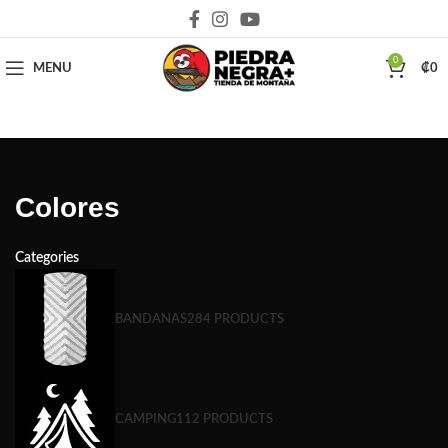
Deja que la montaña sea parte de tu vida
0
MENU
₡
0
Colores
Categories
BANDANAS
284 PRODUCTS
CAMPING
112 PRODUCTS