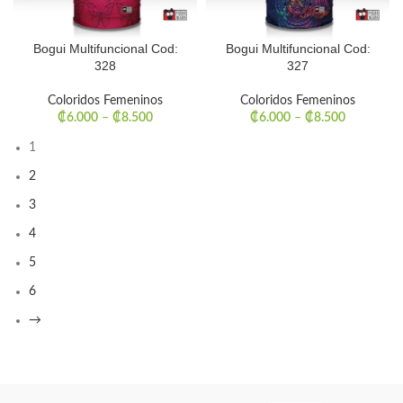
Bogui Multifuncional Cod:
Bogui Multifuncional Cod:
328
327
Coloridos Femeninos
Coloridos Femeninos
₡
6.000
–
₡
8.500
₡
6.000
–
₡
8.500
1
2
3
4
5
6
→