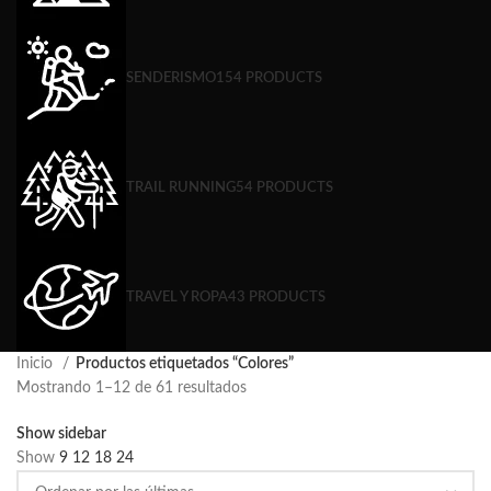
SENDERISMO
154 PRODUCTS
TRAIL RUNNING
54 PRODUCTS
TRAVEL Y ROPA
43 PRODUCTS
Inicio
Productos etiquetados “Colores”
Mostrando 1–12 de 61 resultados
Show sidebar
Show
9
12
18
24