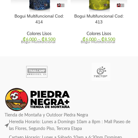
Bogui Multifuncional Cod:
Bogui Multifuncional Cod:
Bo
414
413
Colores Lisos
Colores Lisos
₡
6.000
–
₡
8.500
₡
6.000
–
₡
8.500
Bogui Multifuncional
Bogui Multifuncional
Tienda de Montaña y Outdoor Piedra Negra
Heredia Horario: Lunes a Domingo 10am a 8pm : Mall Paseo de
las Flores, Segundo Piso, Tercera Etapa
Cartago Horario: Lunes a Sábado 10am a 6:30pm Domingo