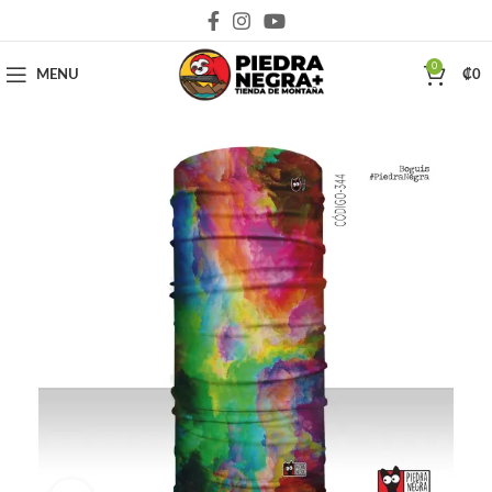
Deja que la montaña sea parte de tu vida
0
MENU
₡
0