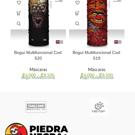
Bogui Multifuncional Cod:
Bogui Multifuncional Cod:
Bo
520
519
Máscaras
Máscaras
₡
6.000
–
₡
8.500
₡
6.000
–
₡
8.500
Bogui Multifuncional
Bogui Multifuncional