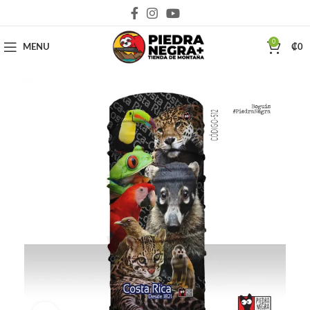
Deja que la montaña sea parte de tu vida
0
MENU
₡
0