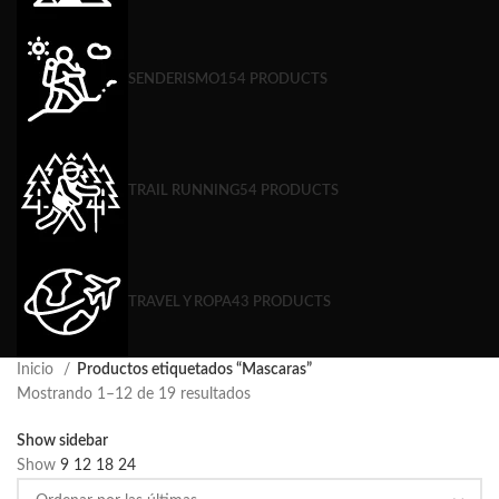
SENDERISMO
154 PRODUCTS
TRAIL RUNNING
54 PRODUCTS
TRAVEL Y ROPA
43 PRODUCTS
Inicio
Productos etiquetados “Mascaras”
Mostrando 1–12 de 19 resultados
Show sidebar
Show
9
12
18
24