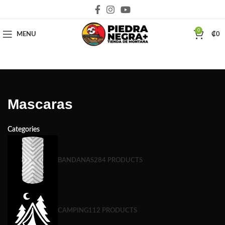
Deja que la montaña sea parte de tu vida
0
MENU
₡
0
Mascaras
Categories
BANDANAS
284 PRODUCTS
CAMPING
112 PRODUCTS