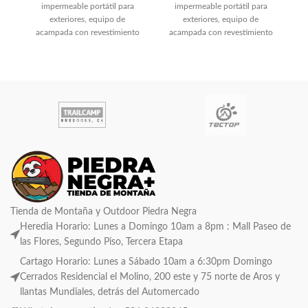
impermeable portátil para
impermeable portátil para
pe
exteriores, equipo de
exteriores, equipo de
pa
acampada con revestimiento
acampada con revestimiento
t
de PVC, separación húmeda y
de PVC, separación húmeda y
seca,
seca,
Tienda de Montaña y Outdoor Piedra Negra
Heredia Horario: Lunes a Domingo 10am a 8pm : Mall Paseo de
las Flores, Segundo Piso, Tercera Etapa
Cartago Horario: Lunes a Sábado 10am a 6:30pm Domingo
Cerrados Residencial el Molino, 200 este y 75 norte de Aros y
llantas Mundiales, detrás del Automercado