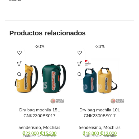
Productos relacionados
-30%
-33%
Dry bag mochila 15L
Dry bag mochila 10L
CNK2300BS017
CNK2300BS017
S
Senderismo
,
Mochilas
Senderismo
,
Mochilas
₡
22.000
₡
15.500
₡
18.000
₡
12.000
Naturehike-mochila
Naturehike-mochila