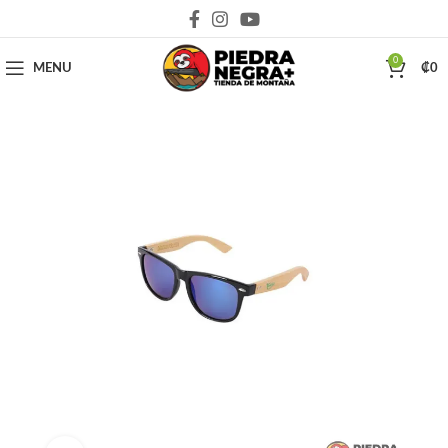
Deja que la montaña sea parte de tu vida
0
MENU
₡
0