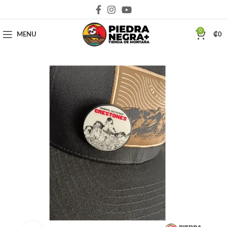
Deja que la montaña sea parte de tu vida
0
MENU
₡
0