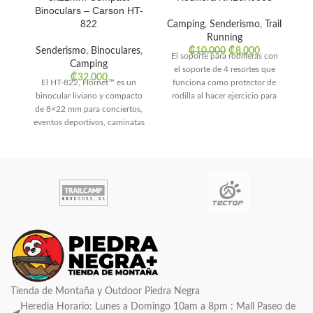
Binoculars – Carson HT-
822
Camping
,
Senderismo
,
Trail
Running
Senderismo
,
Binoculares
,
₡
10.000
₡
8.000
El soporte para rodilleras con
Camping
el soporte de 4 resortes que
₡
32.000
El HT-822, Hornet™ es un
funciona como protector de
binocular liviano y compacto
rodilla al hacer ejercicio para
a
de 8×22 mm para conciertos,
d
eventos deportivos, caminatas
y campamentos. Tiene
Tienda de Montaña y Outdoor Piedra Negra
Heredia Horario: Lunes a Domingo 10am a 8pm : Mall Paseo de