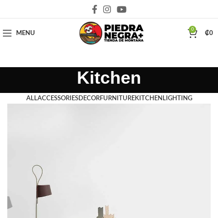
Deja que la montaña sea parte de tu vida
0
MENU
₡
0
Kitchen
ALL
ACCESSORIES
DECOR
FURNITURE
KITCHEN
LIGHTING