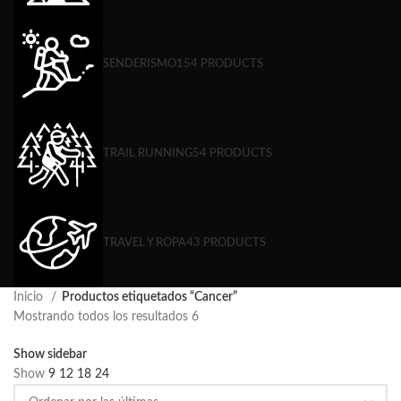
SENDERISMO
154 PRODUCTS
TRAIL RUNNING
54 PRODUCTS
TRAVEL Y ROPA
43 PRODUCTS
Inicio
Productos etiquetados “Cancer”
Mostrando todos los resultados 6
Show sidebar
Show
9
12
18
24