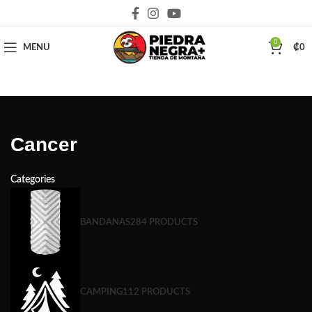
Deja que la montaña sea parte de tu vida
0
MENU
₡
0
Cancer
Categories
BANDANAS
284 PRODUCTS
CAMPING
112 PRODUCTS