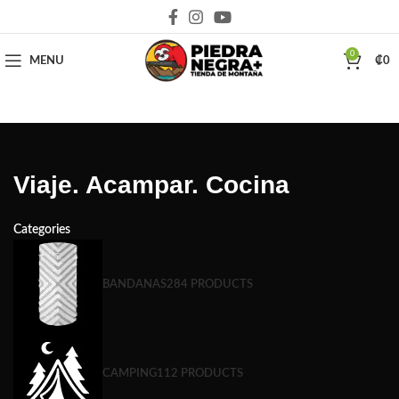
Deja que la montaña sea parte de tu vida
0
MENU
₡
0
Viaje. Acampar. Cocina
Categories
BANDANAS
284 PRODUCTS
CAMPING
112 PRODUCTS