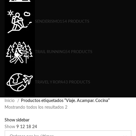
SENDERISMO
154 PRODUCTS
TRAIL RUNNING
54 PRODUCTS
TRAVEL Y ROPA
43 PRODUCTS
Inicio
Productos etiquetados “Viaje. Acampar. Cocina”
Mostrando todos los resultados 2
Show sidebar
Show
9
12
18
24